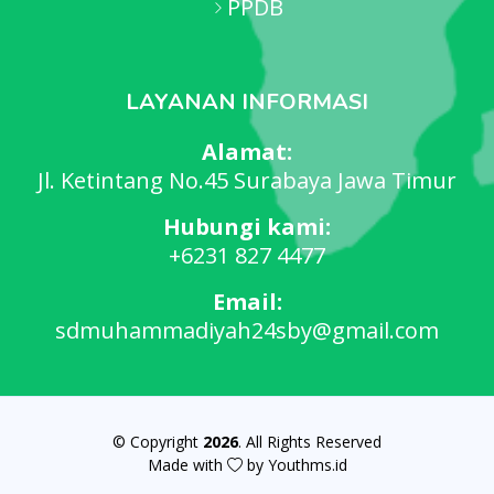
PPDB
LAYANAN INFORMASI
Alamat:
Jl. Ketintang No.45 Surabaya Jawa Timur
Hubungi kami:
+6231 827 4477
Email:
sdmuhammadiyah24sby@gmail.com
© Copyright
2026
. All Rights Reserved
Made with
by Youthms.id